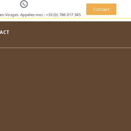
Contact
des-Vosges
Appelez-moi : +33 (0) 786 017 345
ACT