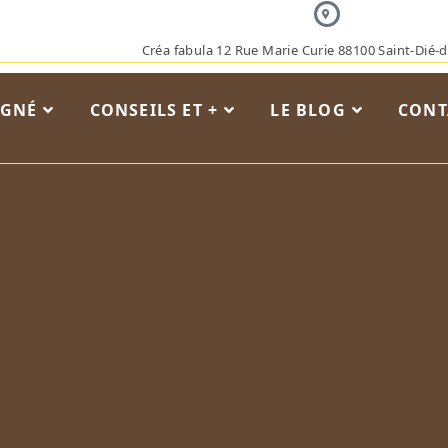
Créa fabula 12 Rue Marie Curie 88100 Saint-Dié-
AGNÉ
CONSEILS ET +
LE BLOG
CONT